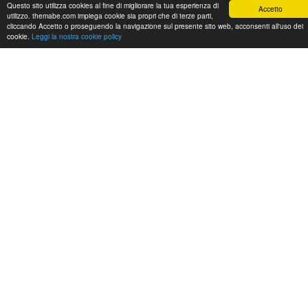
Questo sito utilizza cookies al fine di migliorare la tua esperienza di
Accetto
utilizzo. themabe.com impiega cookie sia propri che di terze parti,
cliccando Accetto o proseguendo la navigazione sul presente sito web, acconsenti all'uso dei
cookie.
Leggi la nostra cookie policy